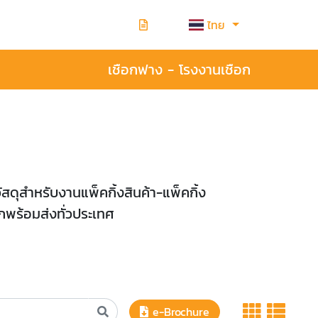
ไทย
เชือกฟาง - โรงงานเชือก
สำหรับงานแพ็คกิ้งสินค้า-แพ็คกิ้ง
กพร้อมส่งทั่วประเทศ
e-Brochure