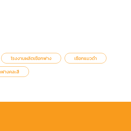
โรงงานผลิตเชือกฟาง
เชือกแมวดำ
กฟางคละสี