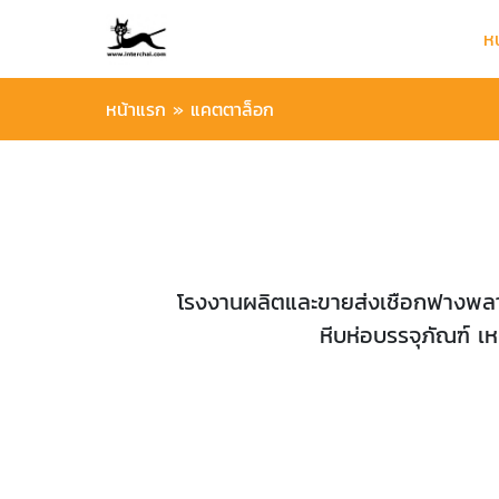
ห
หน้าแรก
»
แคตตาล็อก
โรงงานผลิตและขายส่งเชือกฟางพลาส
หีบห่อบรรจุภัณฑ์ เ