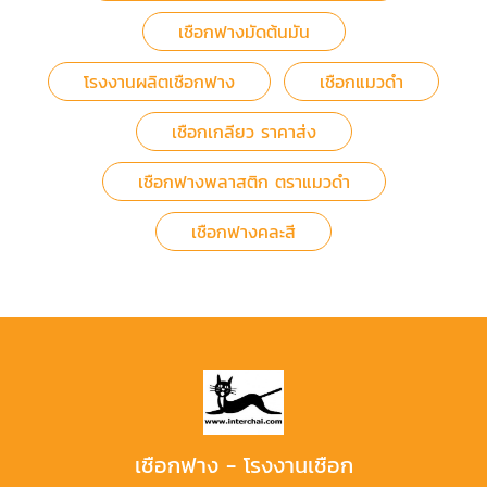
เชือกฟางมัดต้นมัน
โรงงานผลิตเชือกฟาง
เชือกแมวดำ
เชือกเกลียว ราคาส่ง
เชือกฟางพลาสติก ตราแมวดำ
เชือกฟางคละสี
เชือกฟาง - โรงงานเชือก