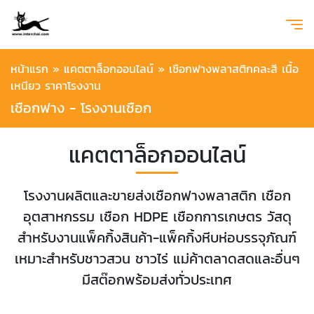
หน้าแรก
»
แคตตาล็อกออนไลน์
»
เชือกฟางพลาสติกคละสี เนื้อ
เหนียว ราคาโรงงาน
เชือกฟาง - โรงงานเชือก
แคตตาล็อกออนไลน์
โรงงานผลิตและขายส่งเชือกฟางพลาสติก เชือก
อุตสาหกรรม เชือก HDPE เชือกการเกษตร วัสดุ
สำหรับงานแพ็คกิ้งสินค้า-แพ็คกิ้งหีบห่อบรรจุภัณฑ์
เหมาะสำหรับชาวสวน ชาวไร่ แม่ค้าตลาดสดและอื่นๆ
มีสต๊อกพร้อมส่งทั่วประเทศ