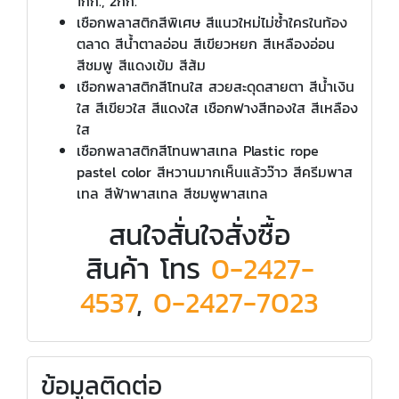
1กก., 2กก.
เชือกพลาสติกสีพิเศษ สีแนวใหม่ไม่ซ้ำใครในท้อง
ตลาด สีน้ำตาลอ่อน สีเขียวหยก สีเหลืองอ่อน
สีชมพู สีแดงเข้ม สีส้ม
เชือกพลาสติกสีโทนใส สวยสะดุดสายตา สีน้ำเงิน
ใส สีเขียวใส สีแดงใส เชือกฟางสีทองใส สีเหลือง
ใส
เชือกพลาสติกสีโทนพาสเทล Plastic rope
pastel color สีหวานมากเห็นแล้วว๊าว สีครีมพาส
เทล สีฟ้าพาสเทล สีชมพูพาสเทล
สนใจสั่นใจสั่งซื้อ
สินค้า โทร
0-2427-
4537
,
0-2427-7023
ข้อมูลติดต่อ